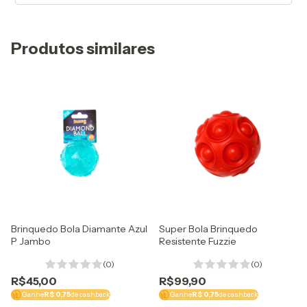
do site.
Produtos similares
Brinquedo Bola Diamante Azul
Super Bola Brinquedo
P Jambo
Resistente Fuzzie
(0)
(0)
R$45,00
R$99,90
Ganhe
R$ 0,75
de cashback
Ganhe
R$ 0,75
de cashback