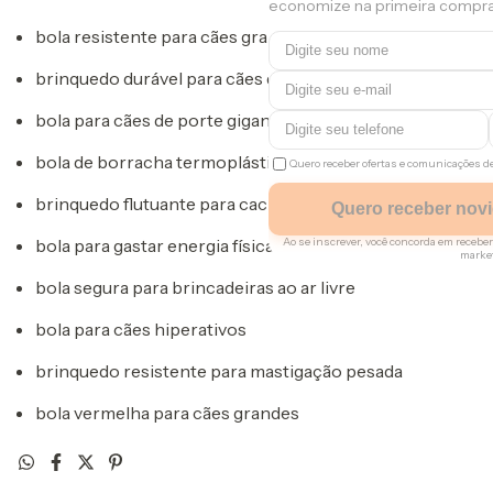
economize na primeira compra
bola resistente para cães grandes
brinquedo durável para cães de mordida forte
bola para cães de porte gigante
bola de borracha termoplástica para pets
Quero receber ofertas e comunicações 
brinquedo flutuante para cachorro
Quero receber nov
Ao se inscrever, você concorda em rece
bola para gastar energia física
marke
bola segura para brincadeiras ao ar livre
Regras
bola para cães hiperativos
Apenas um resgate por comp
Utilizaremos os seus dados p
brinquedo resistente para mastigação pesada
navegação e para encaminh
do site.
bola vermelha para cães grandes