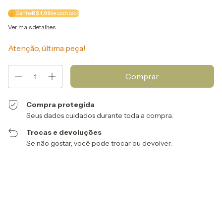
Ganhe
R$ 1,99
de cashback
Ver mais detalhes
Atenção, última peça!
Compra protegida
Seus dados cuidados durante toda a compra.
Trocas e devoluções
Se não gostar, você pode trocar ou devolver.
Entregas para o CEP:
Alterar CEP
Calcular