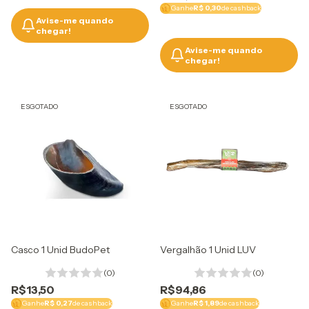
Ganhe
R$ 0,30
de cashback
Avise-me quando
chegar!
Avise-me quando
chegar!
ESGOTADO
ESGOTADO
Casco 1 Unid BudoPet
Vergalhão 1 Unid LUV
(0)
(0)
R$13,50
R$94,86
Ganhe
R$ 0,27
de cashback
Ganhe
R$ 1,89
de cashback