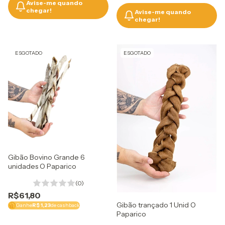
Avise-me quando
chegar!
Avise-me quando
chegar!
ESGOTADO
ESGOTADO
Gibão Bovino Grande 6
unidades O Paparico
(0)
R$61,80
Gibão trançado 1 Unid O
Ganhe
R$ 1,23
de cashback
Paparico