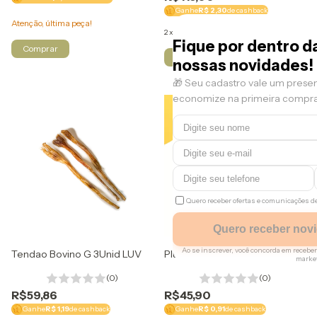
Ganhe
R$ 2,30
de cashback
Atenção, última peça!
2
x
de
R$57,50
sem juros
Fique por dentro d
nossas novidades!
🎁 Seu cadastro vale um prese
economize na primeira compra
Quero receber ofertas e comunicações 
Quero receber nov
Ao se inscrever, você concorda em rece
Tendao Bovino G 3Unid LUV
Plutos Queijo e Chorizo P
marke
(0)
(0)
Regras
R$59,86
R$45,90
Ganhe
R$ 1,19
de cashback
Ganhe
R$ 0,91
de cashback
Apenas um resgate por comp