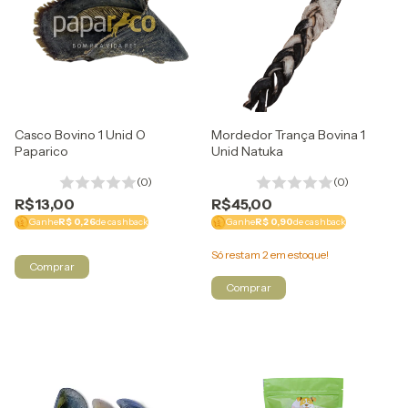
Casco Bovino 1 Unid O
Mordedor Trança Bovina 1
Paparico
Unid Natuka
(0)
(0)
R$13,00
R$45,00
Ganhe
R$ 0,26
de cashback
Ganhe
R$ 0,90
de cashback
Só restam
2
em estoque!
Comprar