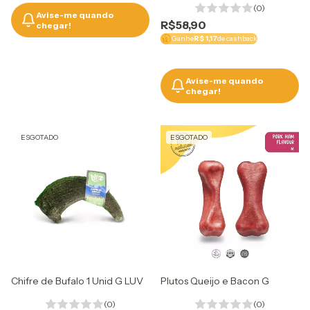
(0)
Avise-me quando
R$58,90
chegar!
Ganhe
R$ 1,17
de cashback
Avise-me quando
chegar!
ESGOTADO
ESGOTADO
Chifre de Bufalo 1 Unid G LUV
Plutos Queijo e Bacon G
(0)
(0)