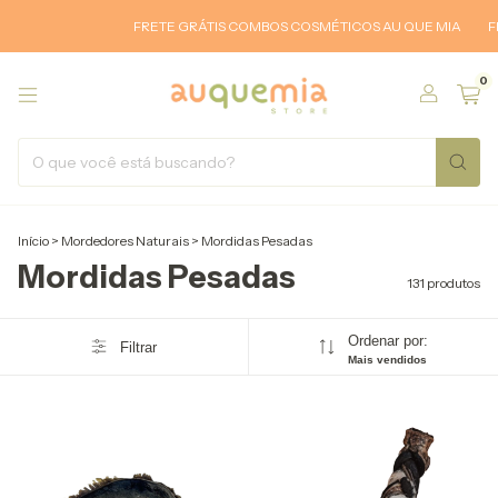
FRETE GRÁTIS COMBOS COSMÉTICOS AU QUE MIA
FRETE GRÁTI
0
Início
>
Mordedores Naturais
>
Mordidas Pesadas
Mordidas Pesadas
131 produtos
Ordenar por:
Filtrar
Mais vendidos