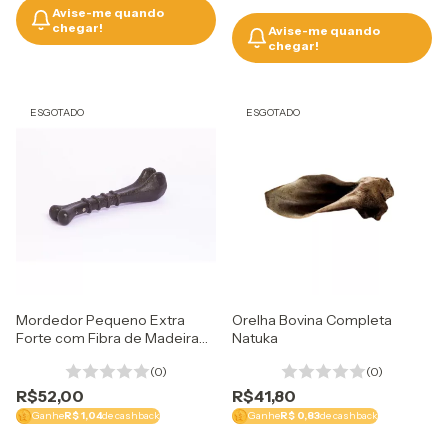
Avise-me quando
chegar!
Avise-me quando
chegar!
ESGOTADO
ESGOTADO
Mordedor Pequeno Extra
Orelha Bovina Completa
Forte com Fibra de Madeira
Natuka
Biobone
(0)
(0)
R$52,00
R$41,80
Ganhe
R$ 1,04
de cashback
Ganhe
R$ 0,83
de cashback