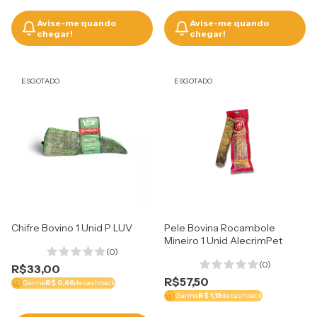
Avise-me quando
Avise-me quando
chegar!
chegar!
ESGOTADO
ESGOTADO
Chifre Bovino 1 Unid P LUV
Pele Bovina Rocambole
Mineiro 1 Unid AlecrimPet
(0)
(0)
R$33,00
R$57,50
Ganhe
R$ 0,66
de cashback
Ganhe
R$ 1,15
de cashback