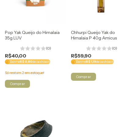
Pop Yak Queijo do Himalaia
Chhurpi Queijo Yak do
35g LUV
Himalaia P 40g Amicus
(0)
(0)
R$40,00
R$59,90
Ganhe
R$ 0,80
de cashback
Ganhe
R$ 1,19
de cashback
Só restam
2
em estoque!