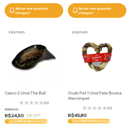
Avise-me quando
Avise-me quando
chegar!
chegar!
ESGOTADO
ESGOTADO
Casco 2 Unid The Bull
Crush Pet 1 Unid Pele Bovina
Alecrimpet
(0)
(0)
R$25,00
R$45,80
R$24,50
2
% OFF
Ganhe
R$ 0,91
de cashback
Ganhe
R$ 0,49
de cashback