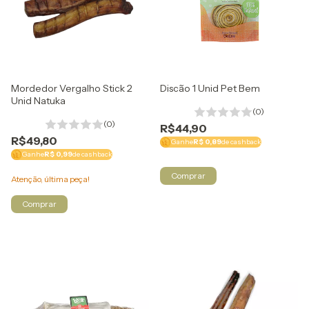
Mordedor Vergalho Stick 2
Discão 1 Unid Pet Bem
Unid Natuka
(0)
(0)
R$44,90
R$49,80
Ganhe
R$ 0,89
de cashback
Ganhe
R$ 0,99
de cashback
Atenção, última peça!