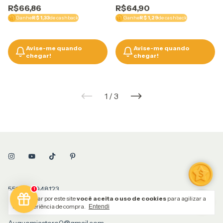
R$66,86
R$64,90
Ganhe
R$ 1,33
de cashback
Ganhe
R$ 1,29
de cashback
Avise-me quando
Avise-me quando
chegar!
chegar!
1
/
3
5519995948123
1
Ao navegar por este site
você aceita o uso de cookies
para agilizar a
1999594-8123
sua experiência de compra.
Entendi
Auquemiastore0@gmail.com