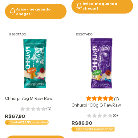
Avise-me quando
chegar!
Avise-me quando
chegar!
ESGOTADO
ESGOTADO
Chhurpi 75g M Raw Raw
(1)
Chhurpi 100g G RawRaw
(0)
R$67,80
(0)
R$86,90
Ganhe
R$ 1,35
de cashback
Ganhe
R$ 1,73
de cashback