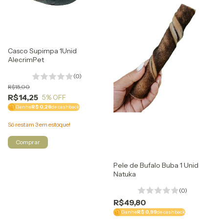
Casco Supimpa 1Unid
AlecrimPet
(0)
R$15,00
R$14,25
5
% OFF
Ganhe
R$ 0,28
de cashback
Só restam
3
em estoque!
Pele de Bufalo Buba 1 Unid
Natuka
(0)
R$49,80
Ganhe
R$ 0,99
de cashback