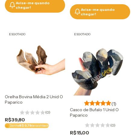
Avise-me quando
chegar!
Avise-me quando
chegar!
ESGOTADO
ESGOTADO
Orelha Bovina Média 2 Unid O
Paparico
(1)
Casco de Bufalo 1 Unid O
(0)
Paparico
R$39,80
(0)
Ganhe
R$ 0,79
de cashback
R$15,00