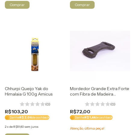
Chhurpi Queijo Yak do
Mordedor Grande Extra Forte
Himalaia G 100g Amicus
com Fibra de Madeira
Biobone
(0)
(0)
R$103,20
R$72,00
Ganhe
R$ 2,06
de cashback
Ganhe
R$ 1,44
de cashback
2
x
de
R$51,60
sem juros
Atenção, última peça!