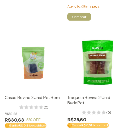
Atenção, última peça!
Casco Bovino 3Unid Pet Bem
Traqueia Bovina 2 Unid
BudoPet
(0)
(0)
R$32,25
R$25,60
R$30,63
5
% OFF
Ganhe
R$ 0,51
de cashback
Ganhe
R$ 0,61
de cashback