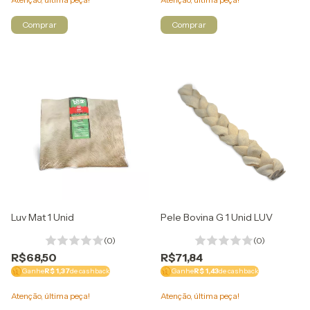
Comprar
Luv Mat 1 Unid
Pele Bovina G 1 Unid LUV
(0)
(0)
R$68,50
R$71,84
Ganhe
R$ 1,37
de cashback
Ganhe
R$ 1,43
de cashback
Atenção, última peça!
Atenção, última peça!