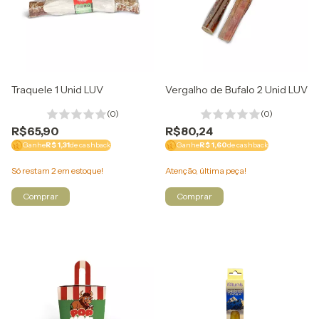
Traquele 1 Unid LUV
Vergalho de Bufalo 2 Unid LUV
(0)
(0)
R$65,90
R$80,24
Ganhe
R$ 1,31
de cashback
Ganhe
R$ 1,60
de cashback
Só restam
2
em estoque!
Atenção, última peça!