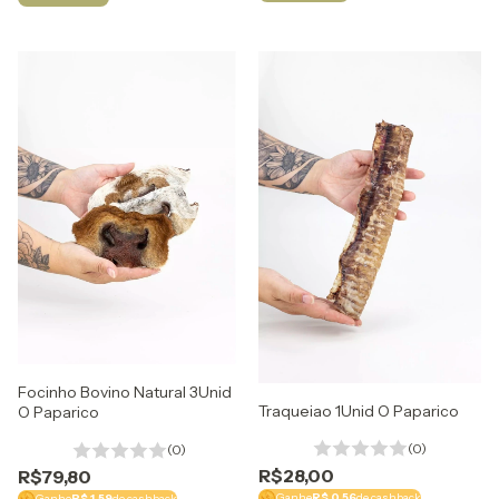
Focinho Bovino Natural 3Unid
Traqueiao 1Unid O Paparico
O Paparico
(0)
(0)
R$28,00
R$79,80
Ganhe
R$ 0,56
de cashback
Ganhe
R$ 1,59
de cashback