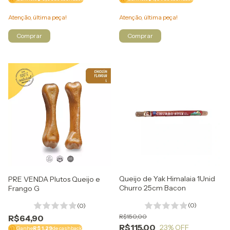
Atenção, última peça!
Atenção, última peça!
Queijo de Yak Himalaia 1Unid
PRE VENDA Plutos Queijo e
Churro 25cm Bacon
Frango G
(0)
(0)
R$150,00
R$64,90
R$115,00
23
% OFF
Ganhe
R$ 1,29
de cashback