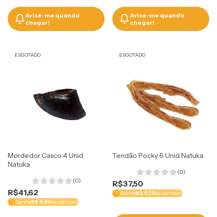
Avise-me quando
Avise-me quando
chegar!
chegar!
ESGOTADO
ESGOTADO
Mordedor Casco 4 Unid
Tendão Pocky 6 Unid Natuka
Natuka
(0)
(0)
R$37,50
R$41,62
Ganhe
R$ 0,75
de cashback
Ganhe
R$ 0,83
de cashback