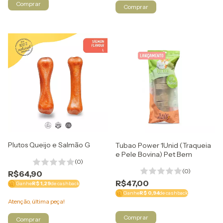
Plutos Queijo e Salmão G
Tubao Power 1Unid (Traqueia
e Pele Bovina) Pet Bem
(0)
(0)
R$64,90
R$47,00
Ganhe
R$ 1,29
de cashback
Ganhe
R$ 0,94
de cashback
Atenção, última peça!