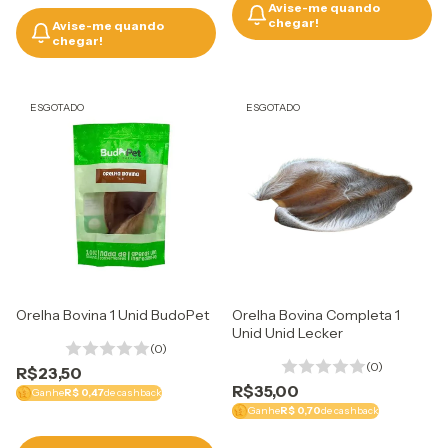
Avise-me quando
chegar!
Avise-me quando
chegar!
ESGOTADO
ESGOTADO
Orelha Bovina 1 Unid BudoPet
Orelha Bovina Completa 1
Unid Unid Lecker
(0)
(0)
R$23,50
R$35,00
Ganhe
R$ 0,47
de cashback
Ganhe
R$ 0,70
de cashback