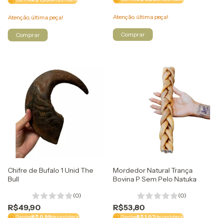
Atenção, última peça!
Atenção, última peça!
Chifre de Bufalo 1 Unid The
Mordedor Natural Trança
Bull
Bovina P Sem Pelo Natuka
(0)
(0)
R$49,90
R$53,80
Ganhe
R$ 0,99
de cashback
Ganhe
R$ 1,07
de cashback