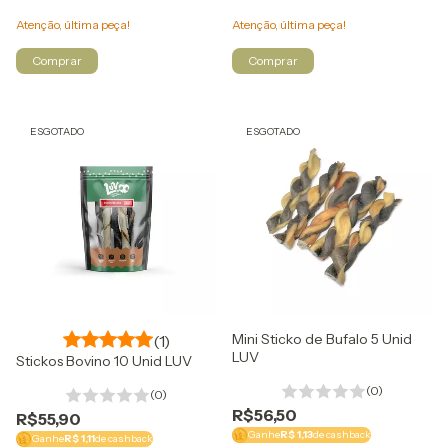
Utilizaremos os seus dados p
Atenção, última peça!
Atenção, última peça!
navegação e para encaminh
do site.
ESGOTADO
ESGOTADO
Mini Sticko de Bufalo 5 Unid
(1)
LUV
Stickos Bovino 10 Unid LUV
(0)
(0)
R$56,50
R$55,90
Ganhe
R$ 1,13
de cashback
Ganhe
R$ 1,11
de cashback