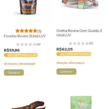
Orelha Bovina Com Ouvido 2
(1)
Unid LUV
Focinho Bovino 2Unid LUV
(0)
(0)
R$62,05
R$59,86
Ganhe
R$ 1,24
de cashback
Ganhe
R$ 1,19
de cashback
Atenção, última peça!
Só restam
2
em estoque!