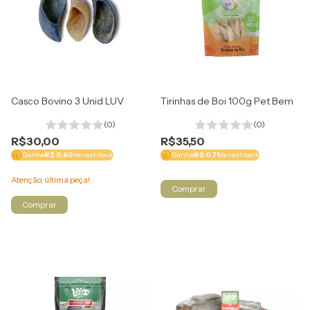
Casco Bovino 3 Unid LUV
Tirinhas de Boi 100g Pet Bem
(0)
(0)
R$30,00
R$35,50
Ganhe
R$ 0,60
de cashback
Ganhe
R$ 0,71
de cashback
Atenção, última peça!