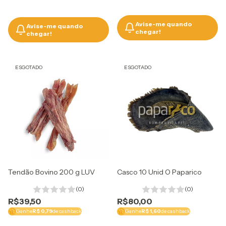
Avise-me quando
Avise-me quando
chegar!
chegar!
ESGOTADO
ESGOTADO
Tendão Bovino 200 g LUV
Casco 10 Unid O Paparico
(0)
(0)
R$39,50
R$80,00
Ganhe
R$ 0,79
de cashback
Ganhe
R$ 1,60
de cashback