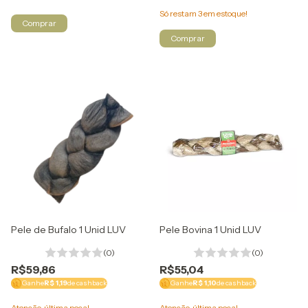
Só restam
3
em estoque!
Pele de Bufalo 1 Unid LUV
Pele Bovina 1 Unid LUV
(0)
(0)
R$59,86
R$55,04
Ganhe
R$ 1,19
de cashback
Ganhe
R$ 1,10
de cashback
Atenção, última peça!
Atenção, última peça!