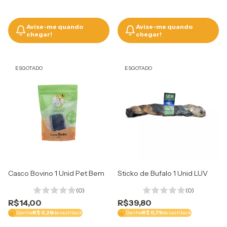
Avise-me quando
Avise-me quando
chegar!
chegar!
ESGOTADO
ESGOTADO
Casco Bovino 1 Unid Pet Bem
Sticko de Bufalo 1 Unid LUV
(0)
(0)
R$14,00
R$39,80
Ganhe
R$ 0,28
de cashback
Ganhe
R$ 0,79
de cashback