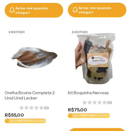
Avise-me quando
Avise-me quando
chegar!
chegar!
ESGOTADO
ESGOTADO
Orelha Bovina Completa 2
Kit Boquinha Nervosa
Unid Unid Lecker
(0)
(0)
R$75,00
R$55,00
Ganhe
R$ 1,50
de cashback
Ganhe
R$ 1,10
de cashback