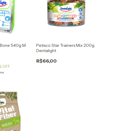
l Bone 540g M
Petisco Star Trainers Mix 200g
Dentalight
R$66,00
% OFF
ros