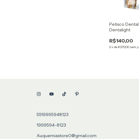
Petisco Denta
Dentalight
R$140,00
2
x
de
R$70,00
sem j
5519995948123
1999594-8123
Auquemiastore0@gmail.com