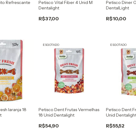
ito Refrescante
Petisco Vital Fiber 4 Unid M
Petisco Diner 
Dentalight
DentalLight
R$37,00
R$10,00
ESGOTADO
ESGOTADO
esh laranja 18
Petisco Dent Frutas Vermelhas
Petisco Dent F
t
18 Unid Dentalight
Unid Dentaligh
R$54,90
R$55,52