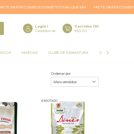
GRÁTIS COMBOS COSMÉTICOS AU QUE MIA
FRETE GRÁTIS COMBOS COS
Login
/
Carrinho
(
0
)
Cadastre-se
R$0,00
TISCOS
MARCAS
CLUBE DE ASSINATURA
OFERTAS
Ordenar por
ESGOTADO