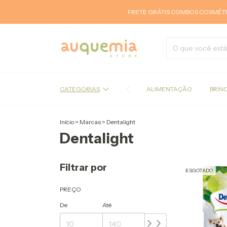
FRETE GRÁTIS COMBOS COSMÉTICOS A
CATEGORIAS
ALIMENTAÇÃO
BRIN
Início
>
Marcas
>
Dentalight
Dentalight
Filtrar por
ESGOTADO
PREÇO
De
Até