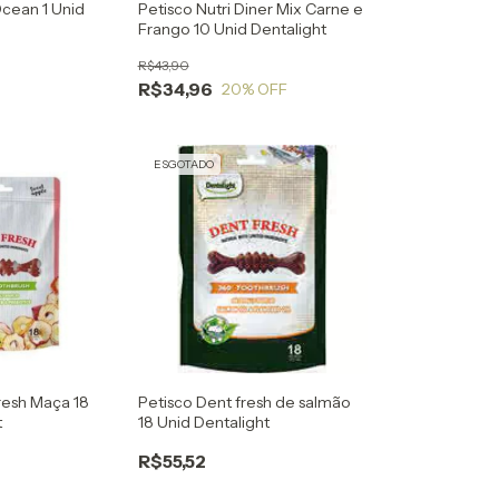
Ocean 1 Unid
Petisco Nutri Diner Mix Carne e
Frango 10 Unid Dentalight
R$43,90
R$34,96
20
% OFF
ESGOTADO
resh Maça 18
Petisco Dent fresh de salmão
t
18 Unid Dentalight
R$55,52