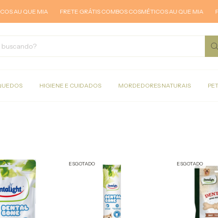
U QUE MIA
FRETE GRÁTIS COMBOS COSMÉTICOS AU QUE MIA
FRETE 
QUEDOS
HIGIENE E CUIDADOS
MORDEDORES NATURAIS
PE
ESGOTADO
ESGOTADO