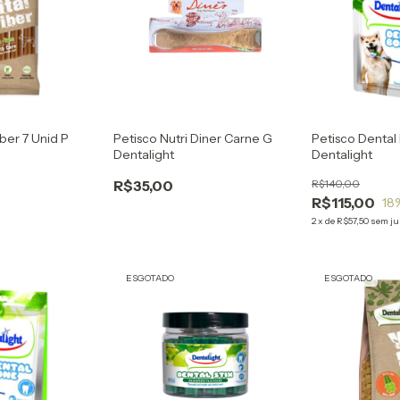
iber 7 Unid P
Petisco Nutri Diner Carne G
Petisco Denta
Dentalight
Dentalight
R$35,00
R$140,00
R$115,00
18
2
x
de
R$57,50
sem ju
ESGOTADO
ESGOTADO