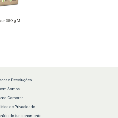
iber 360 g M
ocas e Devoluções
uem Somos
omo Comprar
lítica de Privacidade
rário de funcionamento