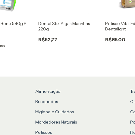
l Bone 540g P
Dental Stix Algas Marinhas
Petisco Vital F
220g
Dentalight
R$52,77
R$85,00
uros
Alimentação
Tr
Brinquedos
Q
Higiene e Cuidados
C
Mordedores Naturais
Po
Petiscos
Ho