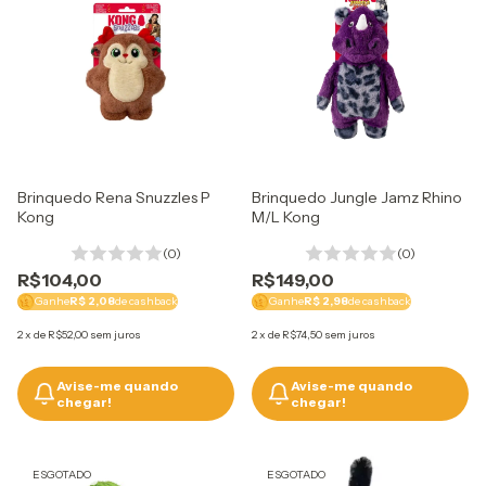
Brinquedo Rena Snuzzles P
Brinquedo Jungle Jamz Rhino
Kong
M/L Kong
(0)
(0)
R$104,00
R$149,00
Ganhe
R$ 2,08
de cashback
Ganhe
R$ 2,98
de cashback
2
x
de
R$52,00
sem juros
2
x
de
R$74,50
sem juros
Avise-me quando
Avise-me quando
chegar!
chegar!
ESGOTADO
ESGOTADO