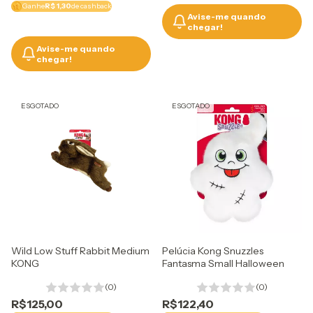
Ganhe
R$ 1,30
de cashback
Avise-me quando
chegar!
Avise-me quando
chegar!
ESGOTADO
ESGOTADO
Wild Low Stuff Rabbit Medium
Pelúcia Kong Snuzzles
KONG
Fantasma Small Halloween
(0)
(0)
R$125,00
R$122,40