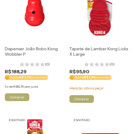
Dispenser João Bobo Kong
Tapete de Lamber Kong Licks
Wobbler P
X Large
(0)
(0)
R$188,29
R$95,90
Ganhe
R$ 3,76
de cashback
Ganhe
R$ 1,91
de cashback
3
x
de
R$62,76
sem juros
Atenção, última peça!
ESGOTADO
ESGOTADO