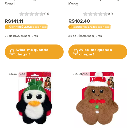
Small
Kong
(0)
(0)
R$141,11
R$182,40
Ganhe
R$ 2,82
de cashback
Ganhe
R$ 3,64
de cashback
2
x
de
R$70,56
sem juros
3
x
de
R$60,80
sem juros
Avise-me quando
Avise-me quando
chegar!
chegar!
ESGOTADO
ESGOTADO