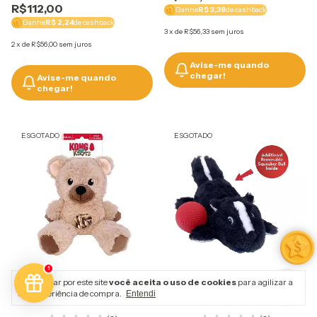
R$112,00
Ganhe
R$ 3,38
de cashback
Ganhe
R$ 2,24
de cashback
3
x
de
R$56,33
sem juros
2
x
de
R$56,00
sem juros
Avise-me quando
chegar!
Avise-me quando
chegar!
ESGOTADO
ESGOTADO
1
Pelúcia Teddy Knots M
Pelúcia Cozie Pocketz Skunk
Ao navegar por este site
você aceita o uso de cookies
para agilizar a
sua experiência de compra.
Entendi
Assorted Kong
Gambá