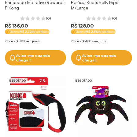
Brinquedo Interativo Rewards
Pelúcia Knots Belly Hipo
P Kong
M/Large
(0)
(0)
R$136,00
R$128,00
Ganhe
R$ 2,72
de cashback
Ganhe
R$ 2,56
de cashback
2
x
de
R$68,00
sem juros
2
x
de
R$64,00
sem juros
Avise-me quando
Avise-me quando
chegar!
chegar!
ESGOTADO
ESGOTADO