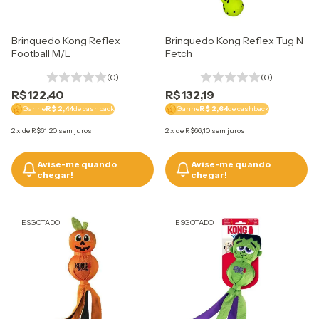
Utilizaremos os seus dados p
navegação e para encaminh
do site.
Brinquedo Kong Reflex
Brinquedo Kong Reflex Tug N
Football M/L
Fetch
(0)
(0)
R$122,40
R$132,19
Ganhe
R$ 2,44
de cashback
Ganhe
R$ 2,64
de cashback
2
x
de
R$61,20
sem juros
2
x
de
R$66,10
sem juros
Avise-me quando
Avise-me quando
chegar!
chegar!
ESGOTADO
ESGOTADO