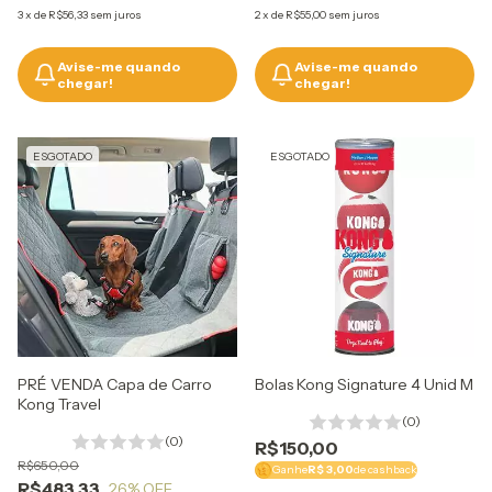
3
x
de
R$56,33
sem juros
2
x
de
R$55,00
sem juros
Avise-me quando
Avise-me quando
chegar!
chegar!
ESGOTADO
ESGOTADO
PRÉ VENDA Capa de Carro
Bolas Kong Signature 4 Unid M
Kong Travel
(0)
(0)
R$150,00
R$650,00
Ganhe
R$ 3,00
de cashback
R$483,33
26
% OFF