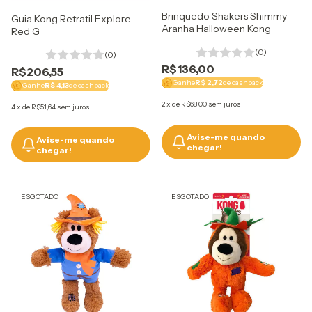
Brinquedo Shakers Shimmy
Guia Kong Retratil Explore
Aranha Halloween Kong
Red G
(0)
(0)
R$136,00
R$206,55
Ganhe
R$ 2,72
de cashback
Ganhe
R$ 4,13
de cashback
2
x
de
R$68,00
sem juros
4
x
de
R$51,64
sem juros
Avise-me quando
Avise-me quando
chegar!
chegar!
ESGOTADO
ESGOTADO