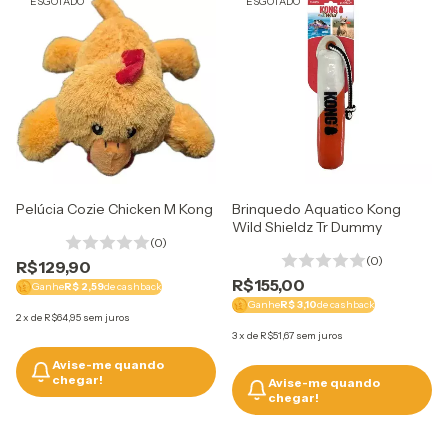
ESGOTADO
ESGOTADO
Pelúcia Cozie Chicken M Kong
Brinquedo Aquatico Kong
Wild Shieldz Tr Dummy
(0)
(0)
R$129,90
R$155,00
Ganhe
R$ 2,59
de cashback
Ganhe
R$ 3,10
de cashback
2
x
de
R$64,95
sem juros
3
x
de
R$51,67
sem juros
Avise-me quando
chegar!
Avise-me quando
chegar!