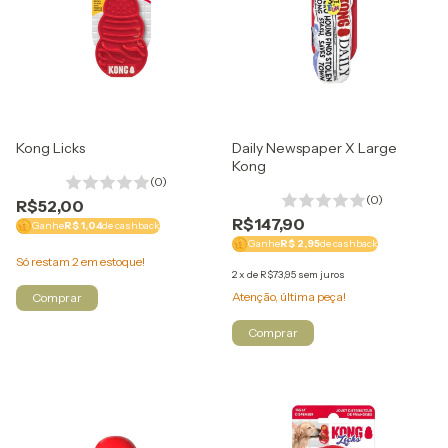
Kong Licks
Daily Newspaper X Large
Kong
(0)
(0)
R$52,00
R$147,90
Ganhe
R$ 1,04
de cashback
Ganhe
R$ 2,95
de cashback
Só restam
2
em estoque!
2
x
de
R$73,95
sem juros
Atenção, última peça!
Comprar