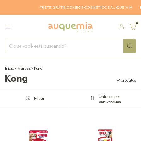
FRETE GRÁTIS COMBOS COSMÉTICOS AU QUE MIA
FRETE GRÁTIS
0
Início
>
Marcas
>
Kong
Kong
74 produtos
Ordenar por:
Filtrar
Mais vendidos