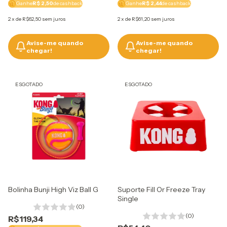
Ganhe
R$ 2,50
de cashback
Ganhe
R$ 2,44
de cashback
2
x
de
R$62,50
sem juros
2
x
de
R$61,20
sem juros
Avise-me quando
Avise-me quando
chegar!
chegar!
ESGOTADO
ESGOTADO
Bolinha Bunji High Viz Ball G
Suporte Fill Or Freeze Tray
Single
(0)
(0)
R$119,34