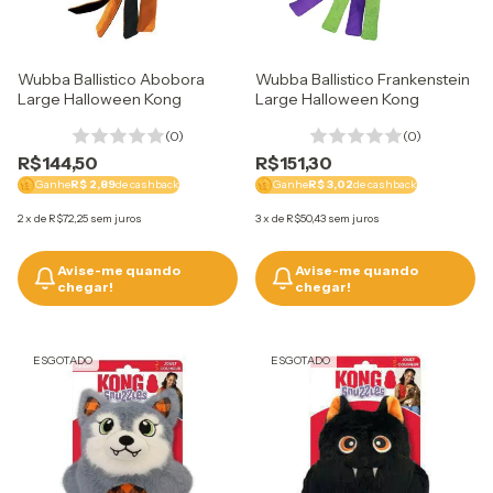
Wubba Ballistico Abobora
Wubba Ballistico Frankenstein
Large Halloween Kong
Large Halloween Kong
(0)
(0)
R$144,50
R$151,30
Ganhe
R$ 2,89
de cashback
Ganhe
R$ 3,02
de cashback
2
x
de
R$72,25
sem juros
3
x
de
R$50,43
sem juros
Avise-me quando
Avise-me quando
chegar!
chegar!
ESGOTADO
ESGOTADO