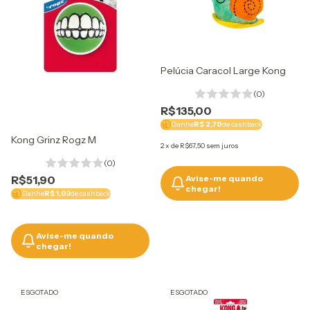
Pelúcia Caracol Large Kong
(0)
R$135,00
Ganhe
R$ 2,70
de cashback
Kong Grinz Rogz M
2
x
de
R$67,50
sem juros
(0)
R$51,90
Avise-me quando
chegar!
Ganhe
R$ 1,03
de cashback
Avise-me quando
chegar!
ESGOTADO
ESGOTADO