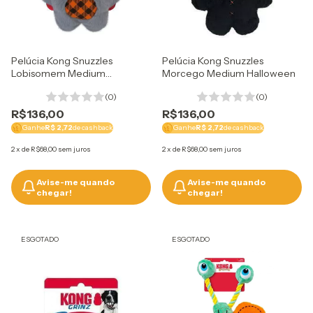
Pelúcia Kong Snuzzles
Pelúcia Kong Snuzzles
Lobisomem Medium
Morcego Medium Halloween
Halloween
(0)
(0)
R$136,00
R$136,00
Ganhe
R$ 2,72
de cashback
Ganhe
R$ 2,72
de cashback
2
x
de
R$68,00
sem juros
2
x
de
R$68,00
sem juros
Avise-me quando
Avise-me quando
chegar!
chegar!
ESGOTADO
ESGOTADO