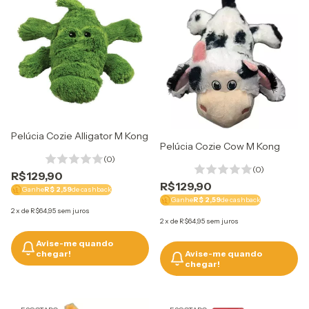
Pelúcia Cozie Alligator M Kong
Pelúcia Cozie Cow M Kong
(0)
(0)
R$129,90
R$129,90
Ganhe
R$ 2,59
de cashback
Ganhe
R$ 2,59
de cashback
2
x
de
R$64,95
sem juros
2
x
de
R$64,95
sem juros
Avise-me quando
Avise-me quando
chegar!
chegar!