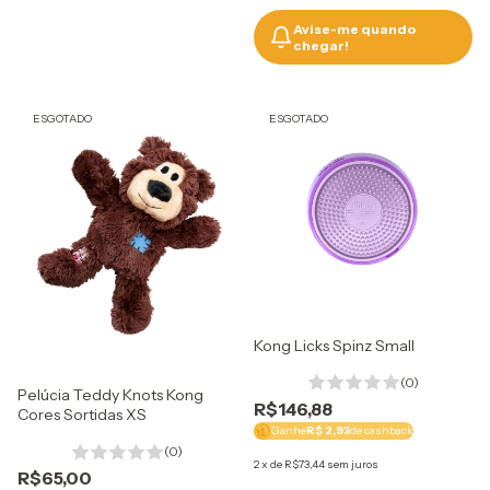
Avise-me quando
chegar!
ESGOTADO
ESGOTADO
Kong Licks Spinz Small
(0)
Pelúcia Teddy Knots Kong
R$146,88
Cores Sortidas XS
Ganhe
R$ 2,93
de cashback
(0)
2
x
de
R$73,44
sem juros
R$65,00