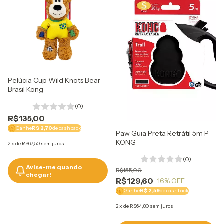
Pelúcia Cup Wild Knots Bear
Brasil Kong
(0)
R$135,00
Ganhe
R$ 2,70
de cashback
Paw Guia Preta Retrátil 5m P
KONG
2
x
de
R$67,50
sem juros
(0)
Avise-me quando
R$155,00
chegar!
R$129,60
16
% OFF
Ganhe
R$ 2,59
de cashback
2
x
de
R$64,80
sem juros