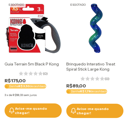
ESGOTADO
ESGOTADO
Guia Terrain 5m Black P Kong
Brinquedo Interativo Treat
Spiral Stick Large Kong
(0)
(0)
R$175,00
R$89,00
Ganhe
R$ 3,50
de cashback
Ganhe
R$ 1,78
de cashback
3
x
de
R$58,33
sem juros
Avise-me quando
Avise-me quando
chegar!
chegar!