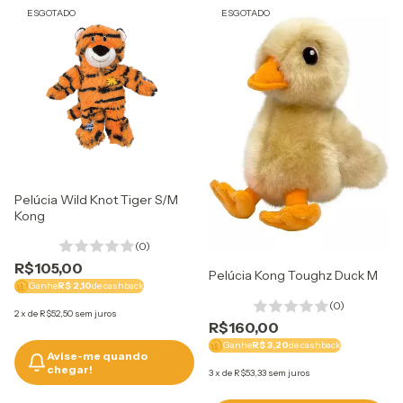
ESGOTADO
ESGOTADO
Pelúcia Wild Knot Tiger S/M
Kong
(0)
R$105,00
Pelúcia Kong Toughz Duck M
Ganhe
R$ 2,10
de cashback
(0)
2
x
de
R$52,50
sem juros
R$160,00
Ganhe
R$ 3,20
de cashback
Avise-me quando
chegar!
3
x
de
R$53,33
sem juros