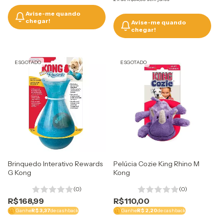
Avise-me quando
chegar!
Avise-me quando
chegar!
ESGOTADO
ESGOTADO
Brinquedo Interativo Rewards
Pelúcia Cozie King Rhino M
G Kong
Kong
(0)
(0)
R$168,99
R$110,00
Ganhe
R$ 3,37
de cashback
Ganhe
R$ 2,20
de cashback