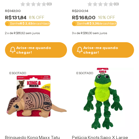
(0)
(0)
R$143,90
R$200,14
R$131,84
R$168,00
8
% OFF
16
% OFF
Ganhe
R$ 2,63
de cashback
Ganhe
R$ 3,36
de cashback
2
x
de
R$65,92
sem juros
3
x
de
R$56,00
sem juros
Avise-me quando
Avise-me quando
chegar!
chegar!
ESGOTADO
ESGOTADO
Brinquedo Kong Maxx Tatu
Pelúcia Knots Sapo X Large