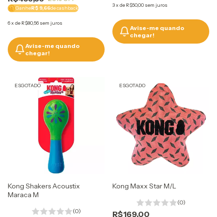
3
x
de
R$50,00
sem juros
Ganhe
R$ 9,66
de cashback
6
x
de
R$80,56
sem juros
Avise-me quando
chegar!
Avise-me quando
chegar!
ESGOTADO
ESGOTADO
Kong Shakers Acoustix
Kong Maxx Star M/L
Maraca M
(0)
(0)
R$169,00