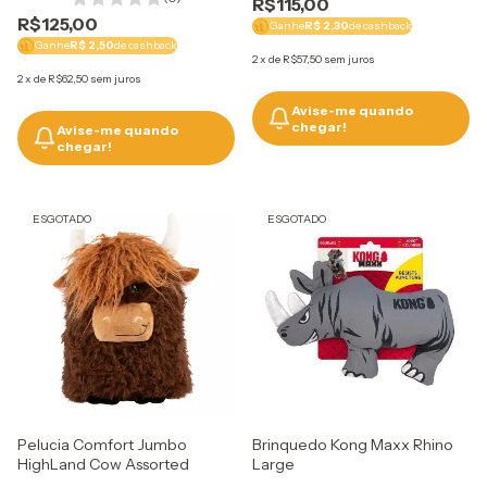
R$115,00
R$125,00
Ganhe
R$ 2,30
de cashback
Ganhe
R$ 2,50
de cashback
2
x
de
R$57,50
sem juros
2
x
de
R$62,50
sem juros
Avise-me quando
chegar!
Avise-me quando
chegar!
ESGOTADO
ESGOTADO
Pelucia Comfort Jumbo
Brinquedo Kong Maxx Rhino
HighLand Cow Assorted
Large