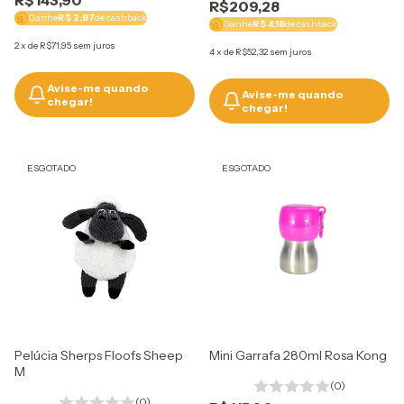
R$143,90
R$209,28
Ganhe
R$ 2,87
de cashback
Ganhe
R$ 4,18
de cashback
2
x
de
R$71,95
sem juros
4
x
de
R$52,32
sem juros
Avise-me quando
Avise-me quando
chegar!
chegar!
ESGOTADO
ESGOTADO
Pelúcia Sherps Floofs Sheep
Mini Garrafa 280ml Rosa Kong
M
(0)
(0)