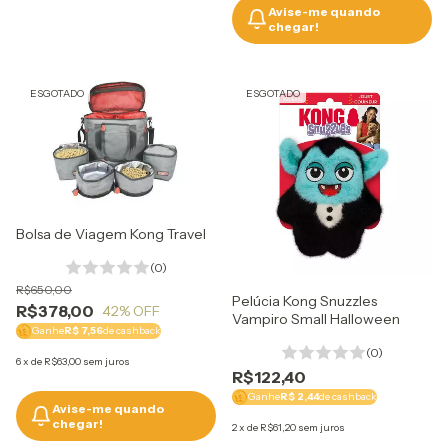
Avise-me quando
chegar!
ESGOTADO
ESGOTADO
Bolsa de Viagem Kong Travel
(0)
R$650,00
Pelúcia Kong Snuzzles
R$378,00
42
% OFF
Vampiro Small Halloween
Ganhe
R$ 7,56
de cashback
(0)
6
x
de
R$63,00
sem juros
R$122,40
Ganhe
R$ 2,44
de cashback
Avise-me quando
chegar!
2
x
de
R$61,20
sem juros