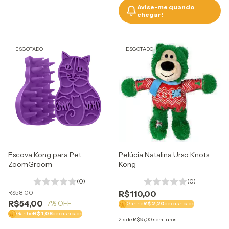
Avise-me quando
chegar!
ESGOTADO
ESGOTADO
Escova Kong para Pet
Pelúcia Natalina Urso Knots
ZoomGroom
Kong
(0)
(0)
R$58,00
R$110,00
R$54,00
7
% OFF
Ganhe
R$ 2,20
de cashback
Ganhe
R$ 1,08
de cashback
2
x
de
R$55,00
sem juros