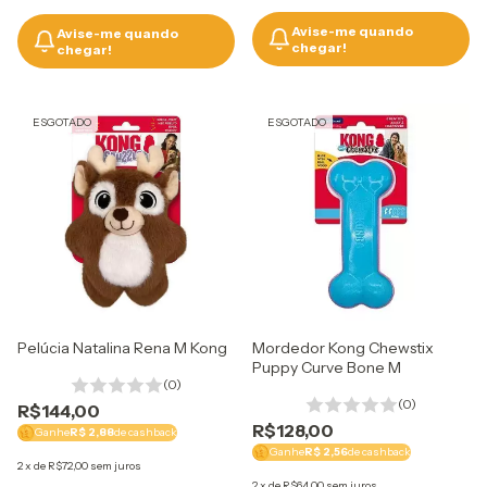
Avise-me quando
Avise-me quando
chegar!
chegar!
ESGOTADO
ESGOTADO
Pelúcia Natalina Rena M Kong
Mordedor Kong Chewstix
Puppy Curve Bone M
(0)
(0)
R$144,00
R$128,00
Ganhe
R$ 2,88
de cashback
Ganhe
R$ 2,56
de cashback
2
x
de
R$72,00
sem juros
2
x
de
R$64,00
sem juros