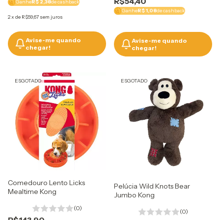
R$54,40
Ganhe
R$ 2,38
de cashback
Ganhe
R$ 1,08
de cashback
2
x
de
R$59,67
sem juros
Avise-me quando
Avise-me quando
chegar!
chegar!
ESGOTADO
ESGOTADO
Comedouro Lento Licks
Pelúcia Wild Knots Bear
Mealtime Kong
Jumbo Kong
(0)
(0)