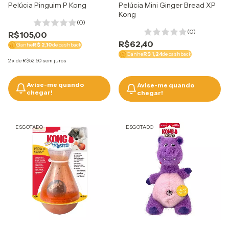
Pelúcia Pinguim P Kong
Pelúcia Mini Ginger Bread XP
Kong
(0)
(0)
R$105,00
R$62,40
Ganhe
R$ 2,10
de cashback
Ganhe
R$ 1,24
de cashback
2
x
de
R$52,50
sem juros
Avise-me quando
Avise-me quando
chegar!
chegar!
ESGOTADO
ESGOTADO