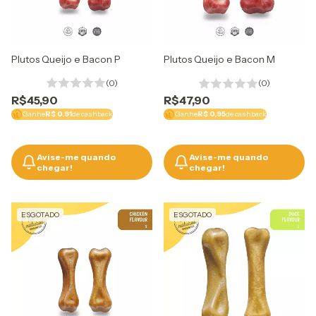
Plutos Queijo e Bacon P
Plutos Queijo e Bacon M
(0)
(0)
R$45,90
R$47,90
Ganhe
R$ 0,91
de cashback
Ganhe
R$ 0,95
de cashback
Avise-me quando
Avise-me quando
chegar!
chegar!
ESGOTADO
ESGOTADO