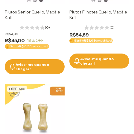
Plutos Filhotes Queijo, Maçã e
Plutos Senior Queijo, Maçã e
Krill
Krill
(0)
(0)
R$54,89
R$54,89
R$45,00
18
% OFF
Ganhe
R$ 1,09
de cashback
Ganhe
R$ 0,90
de cashback
Avise-me quando
chegar!
Avise-me quando
chegar!
ESGOTADO