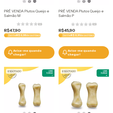
Regras
PRÉ VENDA Plutos Queijo e
PRÉ VENDA Plutos Queijo e
Apenas um resgate por comp
Salmão M
Salmão P
Utilizaremos os seus dados p
navegação e para encaminh
(0)
(0)
do site.
R$47,90
R$45,90
Ganhe
R$ 0,95
de cashback
Ganhe
R$ 0,91
de cashback
Avise-me quando
Avise-me quando
chegar!
chegar!
ESGOTADO
ESGOTADO