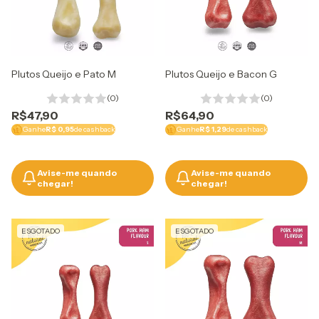
Plutos Queijo e Pato M
Plutos Queijo e Bacon G
(0)
(0)
R$47,90
R$64,90
Ganhe
R$ 0,95
de cashback
Ganhe
R$ 1,29
de cashback
Avise-me quando
Avise-me quando
chegar!
chegar!
ESGOTADO
ESGOTADO