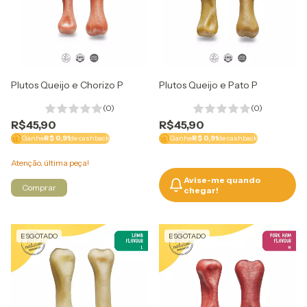
Plutos Queijo e Chorizo P
Plutos Queijo e Pato P
(0)
(0)
R$45,90
R$45,90
Ganhe
R$ 0,91
de cashback
Ganhe
R$ 0,91
de cashback
Atenção, última peça!
Avise-me quando
chegar!
ESGOTADO
ESGOTADO