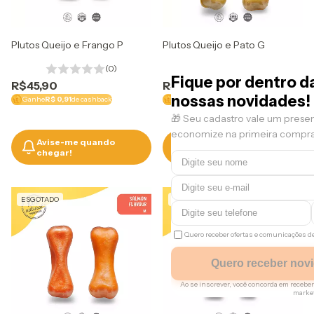
Plutos Queijo e Frango P
Plutos Queijo e Pato G
(0)
(0)
Fique por dentro d
R$45,90
R$64,90
nossas novidades!
Ganhe
R$ 0,91
de cashback
Ganhe
R$ 1,29
de cashback
🎁 Seu cadastro vale um prese
economize na primeira compra
Avise-me quando
Avise-me quando
chegar!
chegar!
ESGOTADO
ESGOTADO
Quero receber ofertas e comunicações 
Quero receber nov
Ao se inscrever, você concorda em rece
marke