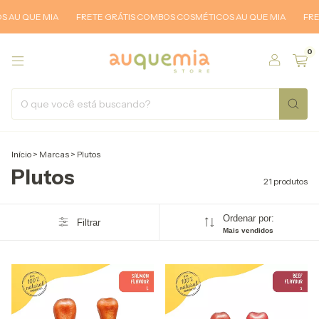
U QUE MIA
FRETE GRÁTIS COMBOS COSMÉTICOS AU QUE MIA
FRETE 
0
Início
>
Marcas
>
Plutos
Plutos
21 produtos
Ordenar por:
Filtrar
Mais vendidos