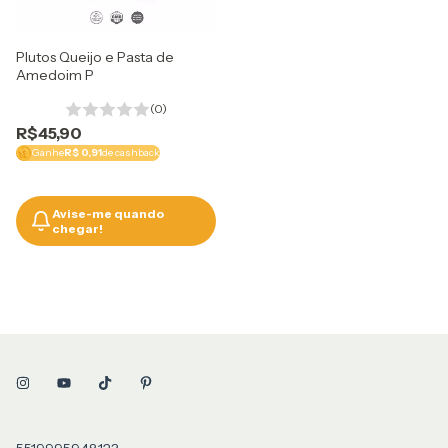
Plutos Queijo e Pasta de
Amedoim P
(0)
R$45,90
Ganhe
R$ 0,91
de cashback
Avise-me quando
chegar!