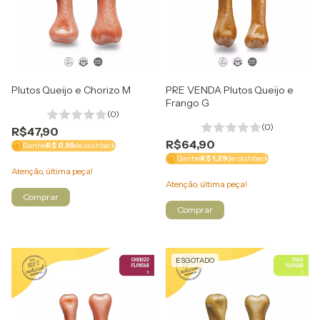
Plutos Queijo e Chorizo M
PRE VENDA Plutos Queijo e
Frango G
(0)
(0)
R$47,90
R$64,90
Ganhe
R$ 0,95
de cashback
Ganhe
R$ 1,29
de cashback
Atenção, última peça!
Atenção, última peça!
ESGOTADO