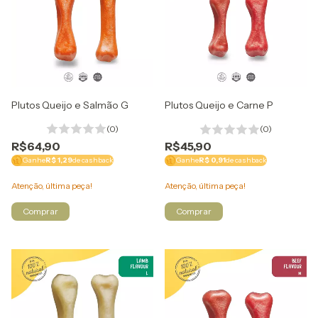
Plutos Queijo e Salmão G
Plutos Queijo e Carne P
(0)
(0)
R$64,90
R$45,90
Ganhe
R$ 1,29
de cashback
Ganhe
R$ 0,91
de cashback
Atenção, última peça!
Atenção, última peça!