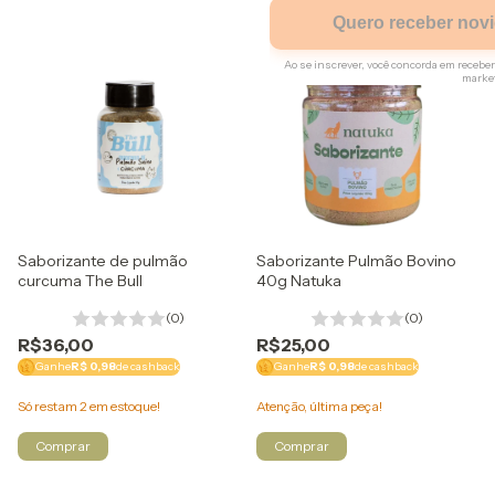
Quero receber nov
Ao se inscrever, você concorda em rece
marke
Regras
Apenas um resgate por comp
Utilizaremos os seus dados p
navegação e para encaminh
do site.
Saborizante de pulmão
Saborizante Pulmão Bovino
curcuma The Bull
40g Natuka
(0)
(0)
R$36,00
R$25,00
Ganhe
R$ 0,98
de cashback
Ganhe
R$ 0,98
de cashback
Só restam
2
em estoque!
Atenção, última peça!