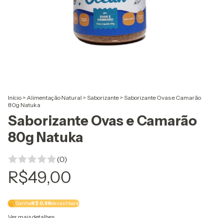
Início
>
Alimentação Natural
>
Saborizante
>
Saborizante Ovas e Camarão
80g Natuka
Saborizante Ovas e Camarão
80g Natuka
(0)
R$49,00
Ganhe
R$ 0,98
de cashback
Ver mais detalhes