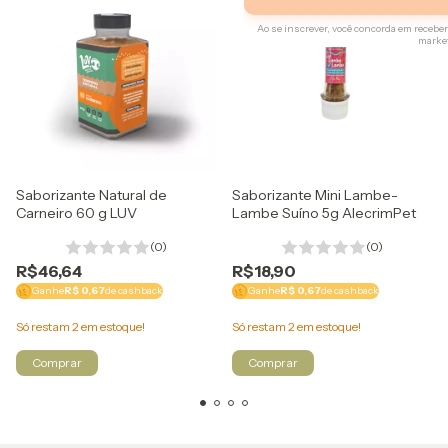
Ao se inscrever, você concorda em rece
marke
Regras
Apenas um resgate por comp
Utilizaremos os seus dados p
navegação e para encaminh
do site.
Saborizante Natural de
Saborizante Mini Lambe-
Carneiro 60 g LUV
Lambe Suíno 5g AlecrimPet
(0)
(0)
R$46,64
R$18,90
Ganhe
R$ 0,67
de cashback
Ganhe
R$ 0,67
de cashback
Só restam
2
em estoque!
Só restam
2
em estoque!