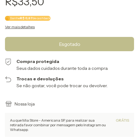
R$33,50
Ganhe
R$ 0,67
de cashback
Ver mais detalhes
Compra protegida
Seus dados cuidados durante toda a compra.
Trocas e devoluções
Se não gostar, você pode trocar ou devolver.
Nossa loja
Au que Mia Store - Americana SP, para realizar sua
GRÁTIS
retirada favor combinar por mensagem pelo Instagram ou
Whatsapp.