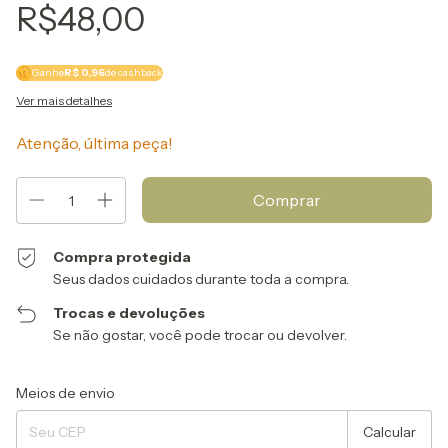
R$48,00
Ganhe
R$ 0,96
de cashback
Ver mais detalhes
Atenção, última peça!
Compra protegida
Seus dados cuidados durante toda a compra.
Trocas e devoluções
Se não gostar, você pode trocar ou devolver.
Entregas para o CEP:
Alterar CEP
Meios de envio
Calcular