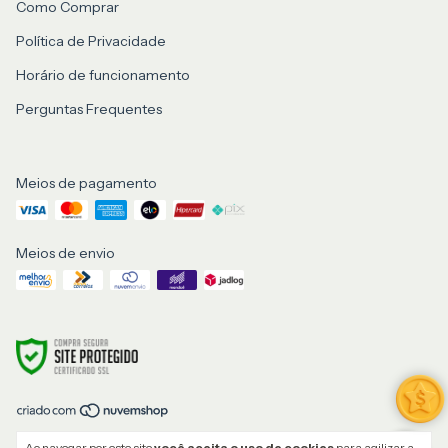
Como Comprar
Política de Privacidade
Horário de funcionamento
Perguntas Frequentes
Meios de pagamento
Meios de envio
Copyright Au Que Mia Store - 52282083000152 - 2026. Todos os direitos
Ao navegar por este site
você aceita o uso de cookies
para agilizar a