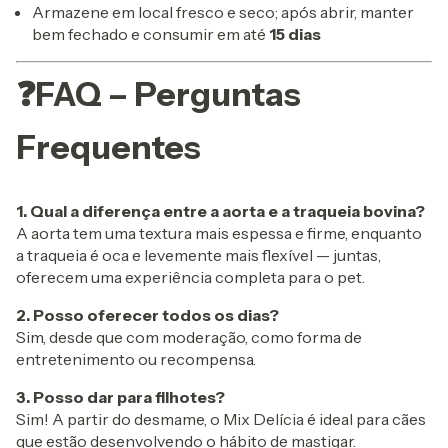
Armazene em local fresco e seco; após abrir, manter
Apenas um resgate por comp
bem fechado e consumir em até
15 dias
Utilizaremos os seus dados p
navegação e para encaminh
do site.
❓FAQ – Perguntas
Frequentes
1. Qual a diferença entre a aorta e a traqueia bovina?
A aorta tem uma textura mais espessa e firme, enquanto
a traqueia é oca e levemente mais flexível — juntas,
oferecem uma experiência completa para o pet.
2. Posso oferecer todos os dias?
Sim, desde que com moderação, como forma de
entretenimento ou recompensa.
3. Posso dar para filhotes?
Sim! A partir do desmame, o Mix Delícia é ideal para cães
que estão desenvolvendo o hábito de mastigar.