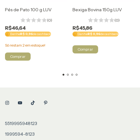
Pés de Pato 100 g LUV
Bexiga Bovina 150g LUV
(0)
(0)
R$46,64
R$45,86
Ganhe
R$ 0,96
de cashback
Ganhe
R$ 0,96
de cashback
Só restam
2
em estoque!
5519995948123
1999594-8123