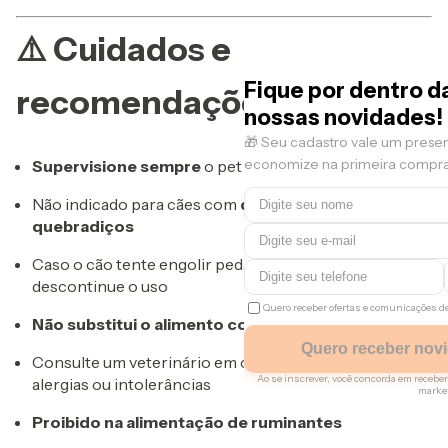
⚠️ Cuidados e
Fique por dentro d
recomendações
nossas novidades!
🎁 Seu cadastro vale um prese
economize na primeira compra
Supervisione sempre
o pet durante o consumo
Não indicado para cães com
dentes frágeis ou
quebradiços
Caso o cão tente engolir pedaços grandes,
descontinue o uso
Quero receber ofertas e comunicações 
Não substitui o alimento completo
Quero receber nov
Consulte um veterinário em caso de dúvidas sobre
Ao se inscrever, você concorda em rece
alergias ou intolerâncias
marke
Proibido na alimentação de ruminantes
Regras