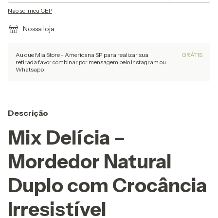
Não sei meu CEP
Nossa loja
Au que Mia Store - Americana SP, para realizar sua
GRÁTIS
retirada favor combinar por mensagem pelo Instagram ou
Whatsapp.
Descrição
Mix Delícia –
Mordedor Natural
Duplo com Crocância
Irresistível