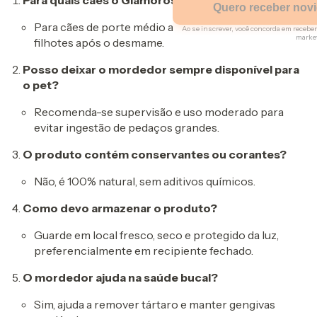
Quero receber nov
Para cães de porte médio a grande, incluindo
Ao se inscrever, você concorda em rece
marke
filhotes após o desmame.
Regras
Posso deixar o mordedor sempre disponível para
o pet?
Apenas um resgate por comp
Utilizaremos os seus dados p
Recomenda-se supervisão e uso moderado para
navegação e para encaminh
evitar ingestão de pedaços grandes.
do site.
O produto contém conservantes ou corantes?
Não, é 100% natural, sem aditivos químicos.
Como devo armazenar o produto?
Guarde em local fresco, seco e protegido da luz,
preferencialmente em recipiente fechado.
O mordedor ajuda na saúde bucal?
Sim, ajuda a remover tártaro e manter gengivas