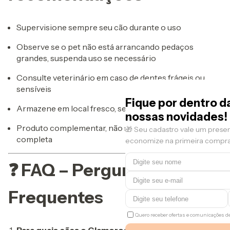
Supervisione sempre seu cão durante o uso
Observe se o pet não está arrancando pedaços
grandes, suspenda uso se necessário
Consulte veterinário em caso de dentes frágeis ou
sensíveis
Fique por dentro d
Armazene em local fresco, seco e protegido da luz
nossas novidades!
Produto complementar, não substitui alimentação
🎁 Seu cadastro vale um prese
completa
economize na primeira compra
❓ FAQ – Perguntas
Frequentes
Quero receber ofertas e comunicações 
Para quais cães o Glamoroso é indicado?