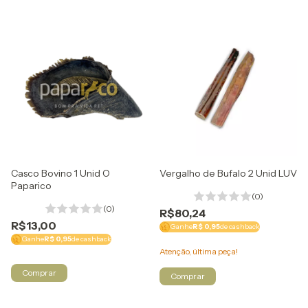
Casco Bovino 1 Unid O
Vergalho de Bufalo 2 Unid LUV
Paparico
(0)
(0)
R$80,24
R$13,00
Ganhe
R$ 0,95
de cashback
Ganhe
R$ 0,95
de cashback
Atenção, última peça!