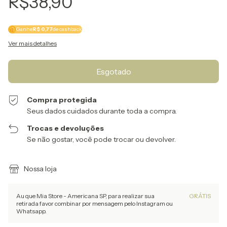
R$38,90
Ganhe
R$ 0,77
de cashback
Ver mais detalhes
Compra protegida
Seus dados cuidados durante toda a compra.
Trocas e devoluções
Se não gostar, você pode trocar ou devolver.
Nossa loja
Au que Mia Store - Americana SP, para realizar sua
GRÁTIS
retirada favor combinar por mensagem pelo Instagram ou
Whatsapp.