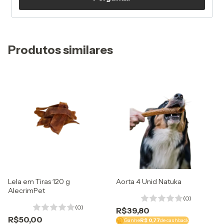
Produtos similares
Lela em Tiras 120 g
Aorta 4 Unid Natuka
AlecrimPet
(0)
(0)
R$39,80
R$50,00
Ganhe
R$ 0,77
de cashback