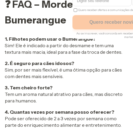
❓ FAQ – Mordedor Natural
Quero receber ofertas e comunicações 
Bumerangue
Quero receber nov
Ao se inscrever, você concorda em rece
marke
1. Filhotes podem usar o Bumerangue?
Sim! Ele é indicado a partir do desmame e tem uma
Regras
textura mais macia, ideal para a fase da troca de dentes.
Apenas um resgate por comp
2. É seguro para cães idosos?
Utilizaremos os seus dados p
Sim, por ser mais flexível, é uma ótima opção para cães
navegação e para encaminh
com dentes mais sensíveis.
do site.
3. Tem cheiro forte?
Tem um aroma natural atrativo para cães, mas discreto
para humanos.
4. Quantas vezes por semana posso oferecer?
Pode ser oferecido de 2 a 3 vezes por semana como
parte do enriquecimento alimentar e entretenimento.