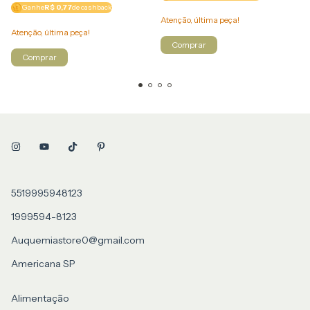
Ganhe
R$ 0,77
de cashback
Atenção, última peça!
Atenção, última peça!
5519995948123
1999594-8123
Auquemiastore0@gmail.com
Americana SP
Alimentação