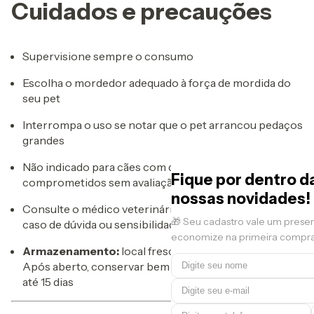
Cuidados e precauções
Supervisione sempre o consumo
Escolha o mordedor adequado à força de mordida do
seu pet
Interrompa o uso se notar que o pet arrancou pedaços
grandes
Não indicado para cães com dentes quebradiços ou
Fique por dentro d
comprometidos sem avaliação veterinária
nossas novidades!
Consulte o médico veterinário ou zootecnista em
🎁 Seu cadastro vale um prese
caso de dúvida ou sensibilidade alimentar
economize na primeira compra
Armazenamento:
local fresco, seco e longe da luz.
Após aberto, conservar bem fechado e consumir em
até 15 dias