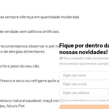
 mas sempre ofereça em quantidade moderada.
 verdade, sem aditivos artificiais.
Fique por dentro d
s recomendamos observar o pet nas primeiras
nossas novidades!
o de alergias alimentares.
🎁 Seu cadastro vale um prese
economize na primeira compra
rte e peso do seu cão.
resco e seco ou refrigere após aberto para
petisco natural saudável, maçã com canela,
Quero receber ofertas e comunicações 
ães, Nino’s Pet