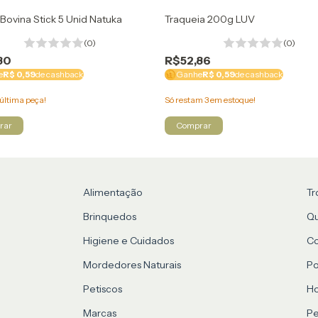
Bovina Stick 5 Unid Natuka
Traqueia 200g LUV
(0)
(0)
80
R$52,86
e
R$ 0,59
de cashback
Ganhe
R$ 0,59
de cashback
última peça!
Só restam
3
em estoque!
Alimentação
Tr
Brinquedos
Q
Higiene e Cuidados
C
Mordedores Naturais
Po
Petiscos
Ho
Marcas
Pe