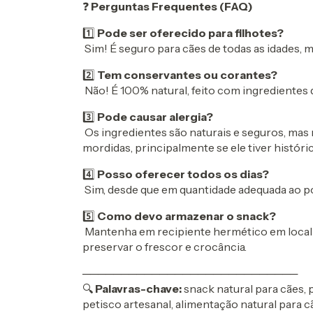
❓
Perguntas Frequentes (FAQ)
1️⃣
Pode ser oferecido para filhotes?
Sim! É seguro para cães de todas as idades,
2️⃣
Tem conservantes ou corantes?
Não! É 100% natural, feito com ingredientes de
3️⃣
Pode causar alergia?
Os ingredientes são naturais e seguros, ma
mordidas, principalmente se ele tiver históric
4️⃣
Posso oferecer todos os dias?
Sim, desde que em quantidade adequada ao po
5️⃣
Como devo armazenar o snack?
Mantenha em recipiente hermético em local f
preservar o frescor e crocância.
────────────────────────────
🔍
Palavras-chave:
snack natural para cães, 
petisco artesanal, alimentação natural para c