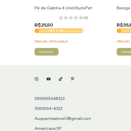
rimPet
Pé de Galinha 4 Unid BudoPet
Bexiga 
(0)
(0)
R$25,50
R$35,
k
Ganhe
R$ 0,59
de cashback
Ganh
Atenção, última peça!
Atenção, 
5519995948123
1999594-8123
Auquemiastore0@gmail.com
Americana SP