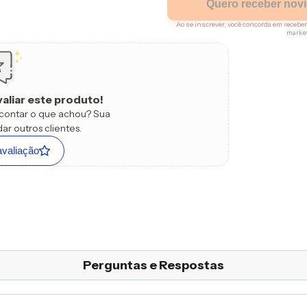
Quero receber nov
Ao se inscrever, você concorda em rece
marke
Regras
Apenas um resgate por comp
valiar este produto!
Utilizaremos os seus dados p
navegação e para encaminh
a contar o que achou? Sua
do site.
ar outros clientes.
avaliação
Perguntas e Respostas