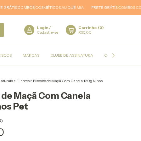
TIS COMBOS COSMÉTICOS AU QUE MIA
FRETE GRÁTIS COMBOS COSMÉTI
Login
/
Carrinho
(
0
)
Cadastre-se
R$0,00
TISCOS
MARCAS
CLUBE DE ASSINATURA
OFERTAS
aturais
>
Filhotes
>
Biscoito de Maçã Com Canela 120g Ninos
o de Maçã Com Canela
nos Pet
0)
0