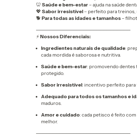
🦷
Saúde e bem-estar
– ajuda na saúde dent
💖
Sabor irresistível
– perfeito para treino
🐕
Para todas as idades e tamanhos
– filho
────────────────────────────
⚡
Nossos Diferenciais:
Ingredientes naturais de qualidade
: pre
cada mordida é saborosa e nutritiva.
Saúde e bem-estar
: promovendo dentes f
protegido.
Sabor irresistível
: incentivo perfeito pa
Adequado para todos os tamanhos e i
maduros.
Amor e cuidado
: cada petisco é feito co
melhor.
────────────────────────────