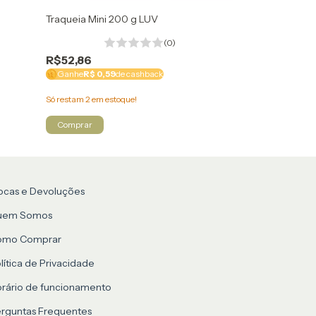
Traqueia Mini 200 g LUV
Pés de Pato 10
(0)
R$52,86
R$46,64
Ganhe
R$ 0,59
de cashback
Ganhe
R$ 0,59
Só restam
2
em estoque!
Só restam
2
em est
ocas e Devoluções
uem Somos
omo Comprar
lítica de Privacidade
rário de funcionamento
rguntas Frequentes