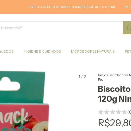
FRETE GRÁTIS COMBOS COSMÉTICOS AU QUE MIA
FRETE GRÁ
QUEDOS
HIGIENE E CUIDADOS
MORDEDORES NATURAIS
PE
Início
>
Mordedores N
1
/
2
Pet
Biscoit
120g Ni
(
R$29,8