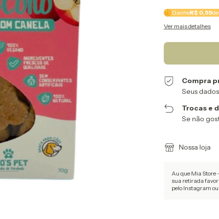
Ganhe
R$ 0,59
de
Ver mais detalhes
Compra p
Seus dados
Trocas e 
Se não gost
Nossa loja
Au que Mia Store 
sua retirada fav
pelo Instagram o