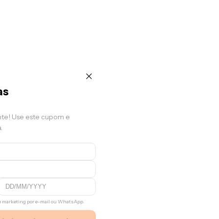
as
nte! Use este cupom e
.
de marketing por e-mail ou WhatsApp.