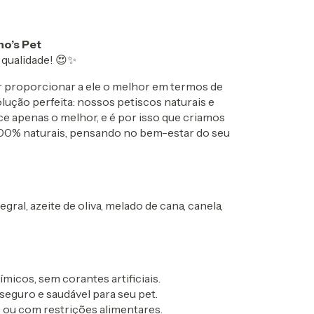
no’s Pet
 qualidade! 😍✨
r proporcionar a ele o melhor em termos de
lução perfeita: nossos petiscos naturais e
 apenas o melhor, e é por isso que criamos
 100% naturais, pensando no bem-estar do seu
egral, azeite de oliva, melado de cana, canela,
icos, sem corantes artificiais.
eguro e saudável para seu pet.
s ou com restrições alimentares.