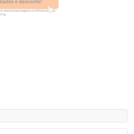
idades e desconto!
ber e-mails e mensagens no WhatsApp de
ting.
ra.
ara melhorar a experiência de
armos e-mails com informações