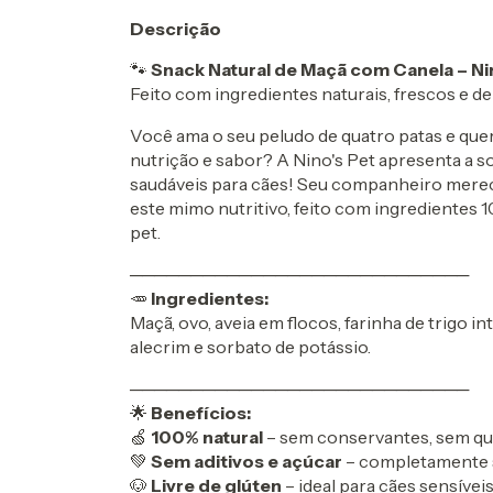
Descrição
🐾
Snack Natural de Maçã com Canela – Ni
Feito com ingredientes naturais, frescos e de
Você ama o seu peludo de quatro patas e que
nutrição e sabor? A Nino's Pet apresenta a so
saudáveis para cães! Seu companheiro merece
este mimo nutritivo, feito com ingredientes
pet.
────────────────────────────
🥕
Ingredientes:
Maçã, ovo, aveia em flocos, farinha de trigo int
alecrim e sorbato de potássio.
────────────────────────────
🌟
Benefícios:
🍏
100% natural
– sem conservantes, sem quím
💚
Sem aditivos e açúcar
– completamente s
🐶
Livre de glúten
– ideal para cães sensívei